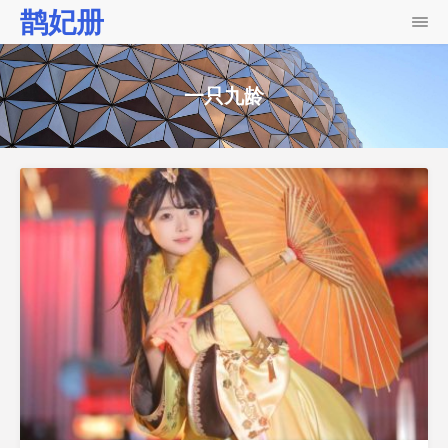
鹊妃册
一只九龄