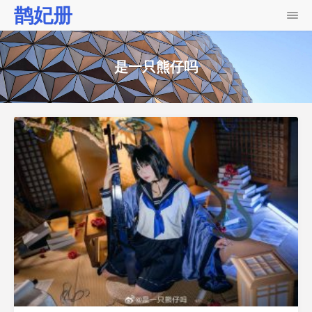
鹊妃册
是一只熊仔吗