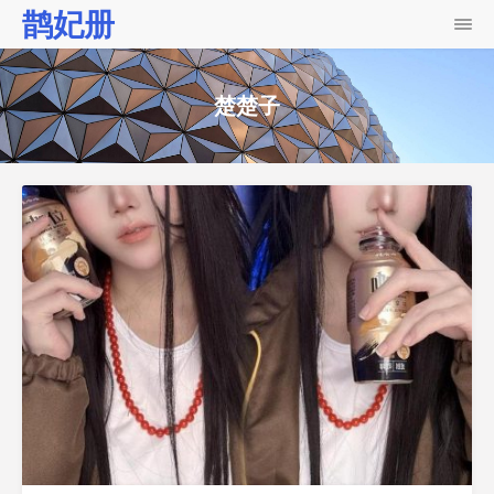
鹊妃册
楚楚子