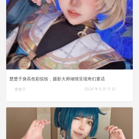
楚楚子身高色彩缤纷，摄影大师倾情呈现奇幻童话
2024 年 5 月 11 日
楚楚子