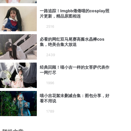
一路追踪！Imgbb倦倦喵的cosplay照
片更新，精品原图相连
2516
必看的网红双马尾赛高酱水晶棒cos
集，绝美合集大放送
2439
经典回顾！喵小吉一样的女菩萨代表作
一网打尽
1996
喵小吉花絮未删减合集：图包分享，好
看不用说
1789