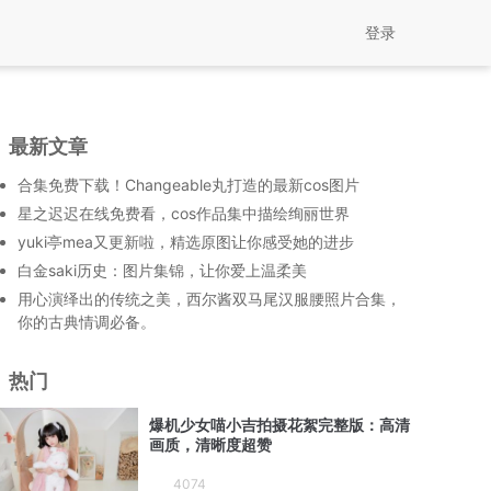
登录
最新文章
合集免费下载！Changeable丸打造的最新cos图片
星之迟迟在线免费看，cos作品集中描绘绚丽世界
yuki亭mea又更新啦，精选原图让你感受她的进步
白金saki历史：图片集锦，让你爱上温柔美
用心演绎出的传统之美，西尔酱双马尾汉服腰照片合集，
你的古典情调必备。
热门
爆机少女喵小吉拍摄花絮完整版：高清
画质，清晰度超赞
4074