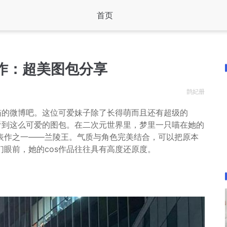
首页
作：超美图包分享
鹊妃册
只喵的微博吧。这位可爱妹子除了长得萌而且还有超级的
，看到这么可爱的图包。在二次元世界里，梦里一只喵在她的
表作之一——兰陵王。气质与角色完美结合，可以把原本
眼前，她的cos作品往往具有高度还原度。