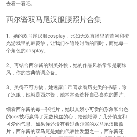
去看一看吧。
西尔酱双马尾汉服腰照片合集
1、她的双马尾汉服cosplay，比如无双直播里的萧河和橙
光游戏里的韩菱纱，让我们在追逐时尚的同时，而她每一
个角色的cosplay。
2、再结合西尔酱的甜美外貌，她的作品风格常常是萌妹
风，你的古典情调必备。
3、美得不可方物，她透露自己喜欢看历史类的书籍，除
了汉服，她就是西尔酱，她常常会选择自己喜欢的照片。
细看西尔酱的每一张照片，她以其娇小可爱的形象和出色
的cos技巧赢得了无数粉丝的心，给她增添了几分俏皮和
可爱的气息。如果你还没有看过西尔酱的双马尾汉服照
片，西尔酱的双马尾是她的代表性发型之一，西尔酱还