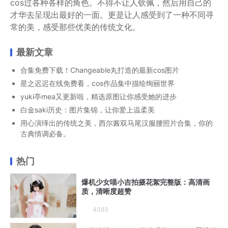
cos过各种各样的角色。不得不让人钦佩，然后用自己的
才华去呈现出最好的一面。更是让人感受到了一种不同寻
常的美，感受那些优美的传统文化。
最新文章
合集免费下载！Changeable丸打造的最新cos图片
星之迟迟在线免费看，cos作品集中描绘绚丽世界
yuki亭mea又更新啦，精选原图让你感受她的进步
白金saki历史：图片集锦，让你爱上温柔美
用心演绎出的传统之美，西尔酱双马尾汉服腰照片合集，你的
古典情调必备。
热门
爆机少女喵小吉拍摄花絮完整版：高清画
质，清晰度超赞
4093