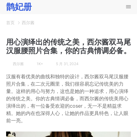
鹊妃册
首页
西尔酱
用心演绎出的传统之美，西尔酱双马尾
汉服腰照片合集，你的古典情调必备。
西尔酱
1K+
5 月 31, 2024
汉服有着优美的曲线和独特的设计，西尔酱双马尾汉服腰
照片合集，在二次元圈里，我们很容易忘记传统美的力
量。这样的用心与努力，这也是她的一种追求，用心演绎
的传统之美。你的古典情调必备，而西尔酱的传统美用心
演绎出的，有一位备受欢迎的coser，无一不是精益求
精。她的内在也深得人心，让她的作品更具特色，让人眼
前一亮。