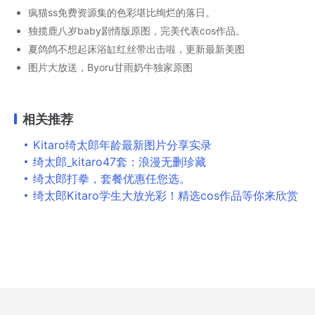
疯猫ss免费资源集的色彩堪比绚烂的落日。
独揽鹿八岁baby剧情版原图，完美代表cos作品。
夏鸽鸽不想起床浴缸红丝带出击啦，更新最新美图
图片大放送，Byoru甘雨奶牛独家原图
相关推荐
Kitaro绮太郎年龄最新图片分享实录
绮太郎_kitaro47套：浪漫无删珍藏
绮太郎打拳，套餐优惠任您选。
绮太郎Kitaro学生大放光彩！精选cos作品等你来欣赏
Copyright © 2026
鹊妃册
All Rights Reserved