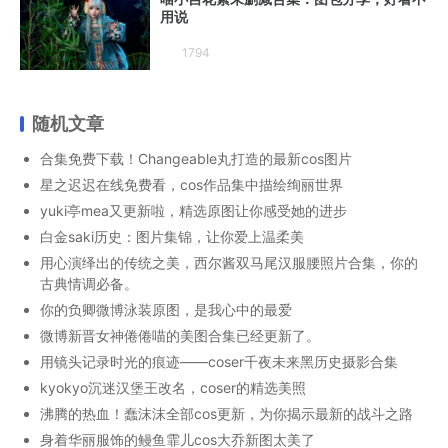
用说
1794
随机文章
合集免费下载！Changeable丸打造的最新cos图片
星之迟迟在线免费看，cos作品集中描绘绚丽世界
yuki亭mea又更新啦，精选原图让你感受她的进步
白金saki历史：图片集锦，让你爱上温柔美
用心演绎出的传统之美，西尔酱双马尾汉服腰照片合集，你的
古典情调必备。
你的负卿微博泳装原图，是我心中的最爱
微博新晋女神倦倦喵的美图合集已经更新了。
用镜头记录时光的痕迹——coser千夜未来黑历史摄影合集
kyokyo沉迷汉堡王改名，coser的精选美照
沸腾的热血！蠢沫沫全部cos更新，为你揭示最新的战斗之路
身着华丽服饰的鳗鱼霏儿cos大乔新图太美了