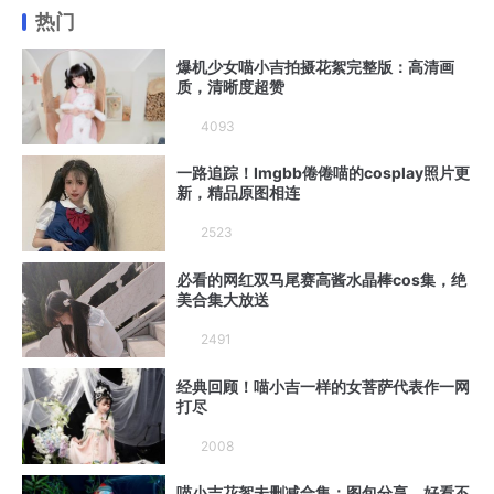
热门
爆机少女喵小吉拍摄花絮完整版：高清画
质，清晰度超赞
4093
一路追踪！Imgbb倦倦喵的cosplay照片更
新，精品原图相连
2523
必看的网红双马尾赛高酱水晶棒cos集，绝
美合集大放送
2491
经典回顾！喵小吉一样的女菩萨代表作一网
打尽
2008
喵小吉花絮未删减合集：图包分享，好看不