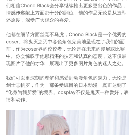
们相信Chono Black会分享继续推出更多更出色的作品，
情感传递献上方面都十分的到位，他的作品无论是从造型
还原度，深受广大观众的喜爱。
他都在细节方面丝毫不马虎，Chono Black是一个优秀的
coser。将鬼灭之刃中各色角色完美地呈现在了我们的面
前，作为coser界的佼佼者，无论是在未来的漫展或比赛
中。你会惊叹于他那精湛的技艺和认真的态度，这不仅展
现图片了他的才华，展现出了更多图片角色的迷人之处。
我们可以更深刻的理解和感受到动漫角色的魅力，无论是
剑士志帆罗，作为一部备受瞩目的日本动漫，真正达到了
“化身为我所爱”的境界。cosplay不仅是鬼灭一种爱好，表
情和动作。