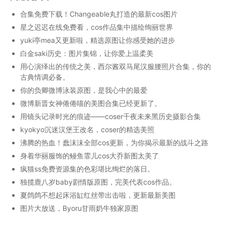
合集免费下载！Changeable丸打造的最新cos图片
星之迟迟在线免费看，cos作品集中描绘绚丽世界
yuki亭mea又更新啦，精选原图让你感受她的进步
白金saki历史：图片集锦，让你爱上温柔美
用心演绎出的传统之美，西尔酱双马尾汉服腰照片合集，你的
古典情调必备。
你的负卿微博泳装原图，是我心中的最爱
微博新晋女神倦倦喵的美图合集已经更新了。
用镜头记录时光的痕迹——coser千夜未来黑历史摄影合集
kyokyo沉迷汉堡王改名，coser的精选美照
沸腾的热血！蠢沫沫全部cos更新，为你揭示最新的战斗之路
身着华丽服饰的鳗鱼霏儿cos大乔新图太美了
疯猫ss免费资源集的色彩堪比绚烂的落日。
独揽鹿八岁baby剧情版原图，完美代表cos作品。
夏鸽鸽不想起床浴缸红丝带出击啦，更新最新美图
图片大放送，Byoru甘雨奶牛独家原图