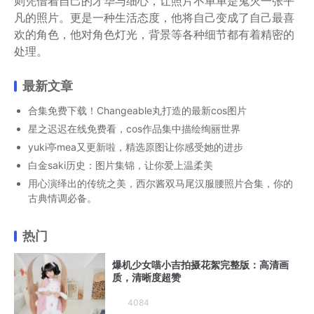
则凭借着自己的才华与细心，让照片不单单是鬼灭一张平
凡的照片。更是一种生活态度，他将自己变成了自己最喜
欢的角色，他对角色灯光，背景等各种细节都有着精密的
处理。
最新文章
合集免费下载！Changeable丸打造的最新cos图片
星之迟迟在线免费看，cos作品集中描绘绚丽世界
yuki亭mea又更新啦，精选原图让你感受她的进步
白金saki历史：图片集锦，让你爱上温柔美
用心演绎出的传统之美，西尔酱双马尾汉服腰照片合集，你的
古典情调必备。
热门
爆机少女喵小吉拍摄花絮完整版：高清画
质，清晰度超赞
4084