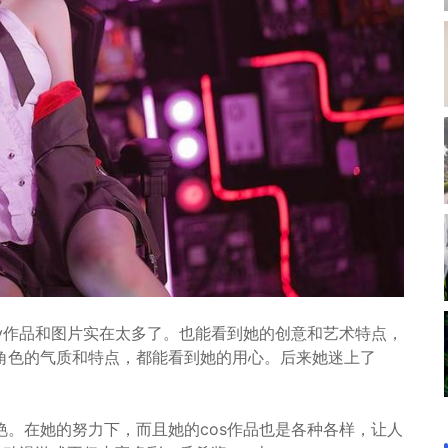
ay作品和图片实在太多了。也能看到她的创意和艺术特点，
角色的气质和特点，都能看到她的用心。后来她迷上了
。在她的努力下，而且她的cos作品也是各种各样，让人