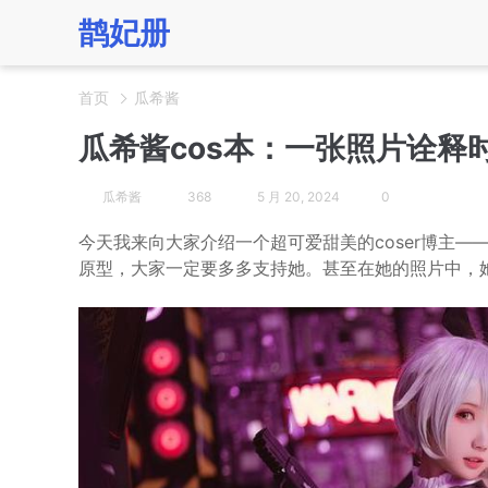
鹊妃册
首页
瓜希酱
瓜希酱cos本：一张照片诠释
瓜希酱
368
5 月 20, 2024
0
今天我来向大家介绍一个超可爱甜美的coser博主
原型，大家一定要多多支持她。甚至在她的照片中，她