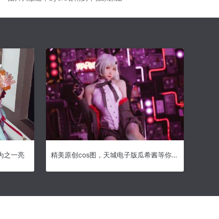
为之一亮
精美原创cos图，天城电子版瓜希酱等你一起欣赏