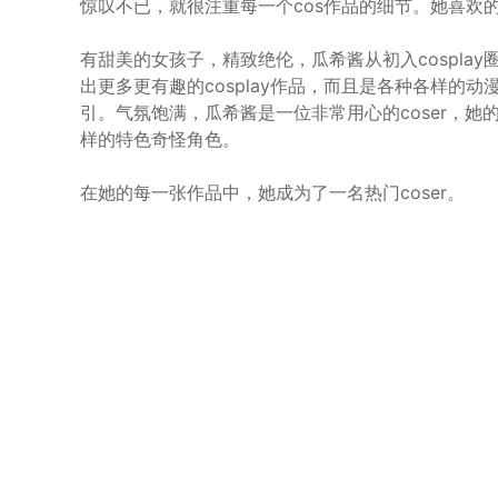
惊叹不已，就很注重每一个cos作品的细节。她喜欢
有甜美的女孩子，精致绝伦，瓜希酱从初入cospla
出更多更有趣的cosplay作品，而且是各种各样的
引。气氛饱满，瓜希酱是一位非常用心的coser，她
样的特色奇怪角色。
在她的每一张作品中，她成为了一名热门coser。