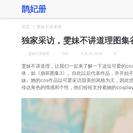
鹊妃册
首页
雯妹不讲道理
独家采访，雯妹不讲道理图集
雯妹不讲道理
363
5 月 21, 2024
0
雯妹不讲道理，让我们一起来了解一下这位可爱的co
体，如《崩坏图集3》。自此以后代表作品，并开始
妹。她的cos作品以可爱采访甜美的风格为主，因此也
传达角色的情感和个性，他们纷纷支持着她的cospla