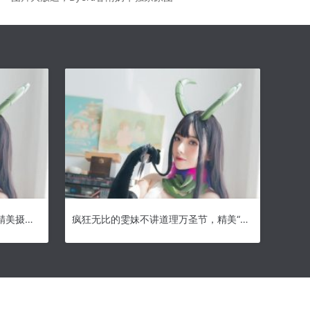
重磅发布：雯妹不讲道理大礼包精美摄影图集
疯狂无比的雯妹不讲道理万圣节，精美“美图合集”现已问世