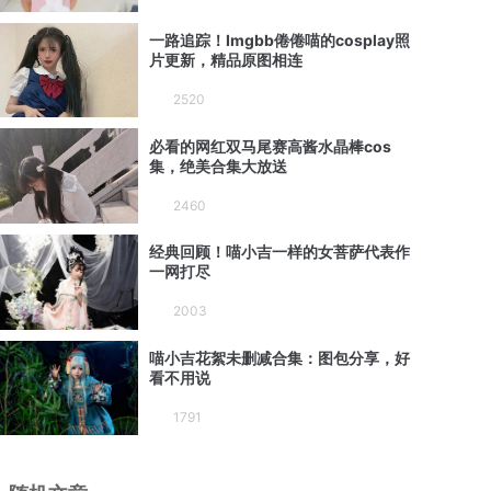
一路追踪！Imgbb倦倦喵的cosplay照
片更新，精品原图相连
2520
必看的网红双马尾赛高酱水晶棒cos
集，绝美合集大放送
2460
经典回顾！喵小吉一样的女菩萨代表作
一网打尽
2003
喵小吉花絮未删减合集：图包分享，好
看不用说
1791