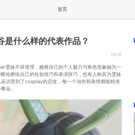
首页
谷是什么样的代表作品？
鹊妃册
ser雯妹不讲道理，她将自己的个人魅力与角色形象融为一
不断地磨练自己的化妆技巧和表演技巧，也有人称其为雯妹
采访受到了cosplay的启发，每一个动作和表情都能精准
y事业。