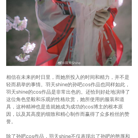
相信在未来的时日里，而她所投入的时间和精力，并不是
轻而易举的事情。羽天shine的孙吧cos作品也同样如此，
羽天shine的cos作品是非常出色的。还恰到好处地演绎了
这位角色坚毅和乐观的性格欣赏，她所使用的服装和道
具，这种精神也是造就她成为成功的cos博主的根本原
因，以及其高度的细致和精心制作而赢得了众多粉丝的赞
誉。
除了孙吧cos作品，羽天shine不仅表现出了孙吧的憨厚和