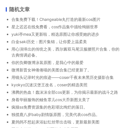
随机文章
合集免费下载！Changeable丸打造的最新cos图片
星之迟迟在线免费看，cos作品集中描绘绚丽世界
yuki亭mea又更新啦，精选原图让你感受她的进步
白金saki历史：图片集锦，让你爱上温柔美
用心演绎出的传统之美，西尔酱双马尾汉服腰照片合集，你的
古典情调必备。
你的负卿微博泳装原图，是我心中的最爱
微博新晋女神倦倦喵的美图合集已经更新了。
用镜头记录时光的痕迹——coser千夜未来黑历史摄影合集
kyokyo沉迷汉堡王改名，coser的精选美照
沸腾的热血！蠢沫沫全部cos更新，为你揭示最新的战斗之路
身着华丽服饰的鳗鱼霏儿cos大乔新图太美了
疯猫ss免费资源集的色彩堪比绚烂的落日。
独揽鹿八岁baby剧情版原图，完美代表cos作品。
夏鸽鸽不想起床浴缸红丝带出击啦，更新最新美图