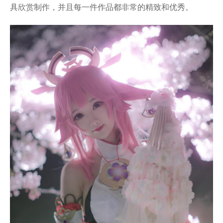
具欣赏制作，并且每一件作品都非常的精致和优秀。