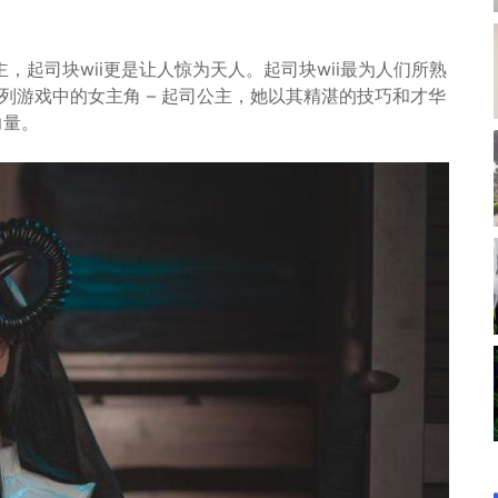
主，起司块wii更是让人惊为天人。起司块wii最为人们所熟
e系列游戏中的女主角 – 起司公主，她以其精湛的技巧和才华
力量。