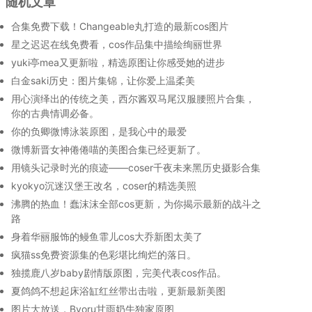
随机文章
合集免费下载！Changeable丸打造的最新cos图片
星之迟迟在线免费看，cos作品集中描绘绚丽世界
yuki亭mea又更新啦，精选原图让你感受她的进步
白金saki历史：图片集锦，让你爱上温柔美
用心演绎出的传统之美，西尔酱双马尾汉服腰照片合集，
你的古典情调必备。
你的负卿微博泳装原图，是我心中的最爱
微博新晋女神倦倦喵的美图合集已经更新了。
用镜头记录时光的痕迹——coser千夜未来黑历史摄影合集
kyokyo沉迷汉堡王改名，coser的精选美照
沸腾的热血！蠢沫沫全部cos更新，为你揭示最新的战斗之
路
身着华丽服饰的鳗鱼霏儿cos大乔新图太美了
疯猫ss免费资源集的色彩堪比绚烂的落日。
独揽鹿八岁baby剧情版原图，完美代表cos作品。
夏鸽鸽不想起床浴缸红丝带出击啦，更新最新美图
图片大放送，Byoru甘雨奶牛独家原图