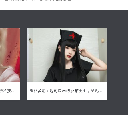
一起探究起司块wii图集：照片拍摄科技全解析
绚丽多彩：起司块wii埃及猫美图，呈现美丽绚烂的千年文化。