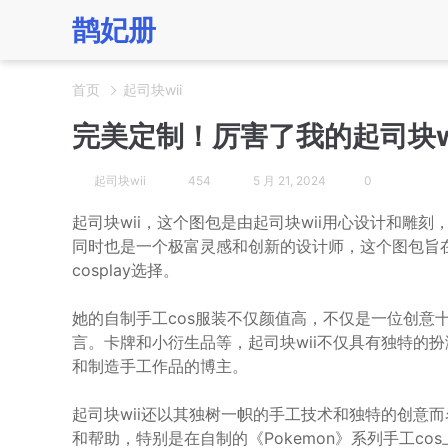
鹊妃册
首页
起司块wii
完美定制！厉害了我的起司块w
起司块wii
454
5 月 21, 2024
0
起司块wii，这个图包是由起司块wii用心设计和雕刻
同时也是一个极富灵感和创新的设计师，这个图包旨在为
cosplay选择。
她的自制手工cos服装不仅颜值高，不仅是一位创意
言。卡牌和小衍生品等，起司块wii不仅具有独特的扮
和制造手工作品的博主。
起司块wii还以其独树一帜的手工技术和独特的创意
和帮助，特别是在自制的《Pokemon》系列手工co