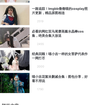
一路追踪！Imgbb倦倦喵的cosplay照
片更新，精品原图相连
2519
必看的网红双马尾赛高酱水晶棒cos
集，绝美合集大放送
2455
经典回顾！喵小吉一样的女菩萨代表作
一网打尽
2000
喵小吉花絮未删减合集：图包分享，好
看不用说
1790