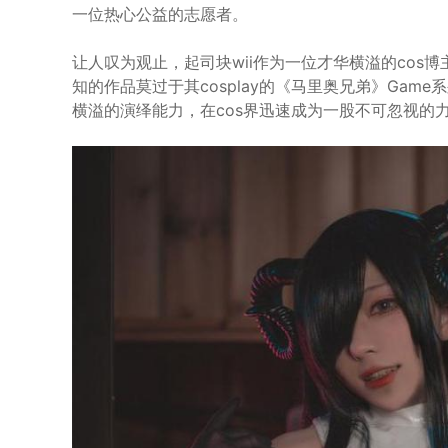
一位热心公益的志愿者。
让人叹为观止，起司块wii作为一位才华横溢的cos博
知的作品莫过于其cosplay的《马里奥兄弟》Gam
横溢的演绎能力，在cos界迅速成为一股不可忽视的