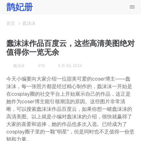
鹊妃册
首页
蠢沫沫
蠢沫沫作品百度云，这些高清美图绝对
值得你一览无余
蠢沫沫
370
5 月 06, 2024
今天小编要向大家介绍一位甜美可爱的coser博主——蠢
沫沫，每一张照片都是经过精心制作的，蠢沫沫一开始是
在cosplay圈的社交平台上开始展示自己的作品，这正是
她作为coser博主能引领潮流的原因。这些图片非常清
晰，可以搜索蠢沫沫作品百度云，如果你想一睹蠢沫沫的
高清美图。以上就是小编对蠢沫沫的介绍，很快就赢得了
大家的喜爱和追捧，她的作品也多次入选。已经成为了
cosplay圈子里的一颗“明星”，但是同时也不乏值得一份坚
韧和力量。