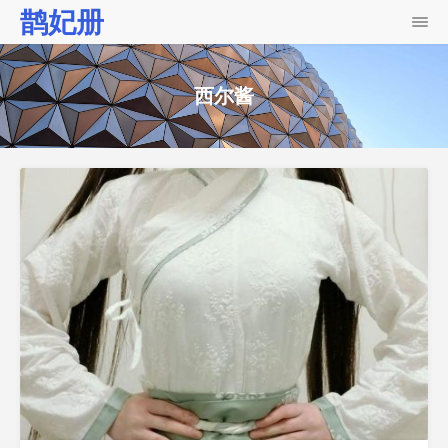
鹊妃册
西尔酱